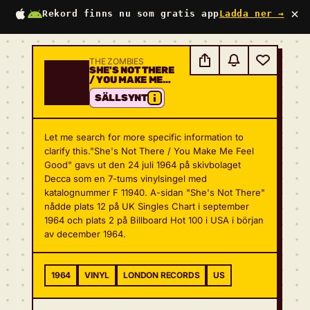
×
Rekord finns nu som gratis app
Ladda ner →