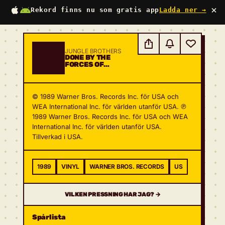
×
Rekord finns nu som gratis app
Ladda ner →