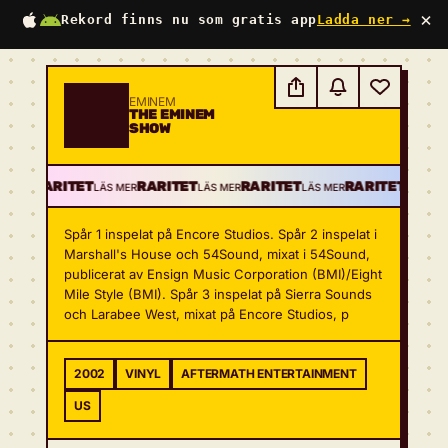
×
Rekord finns nu som gratis app
Ladda ner →