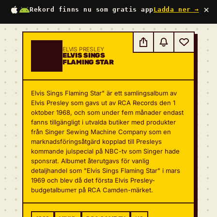
×
Rekord finns nu som gratis app
Ladda ner →