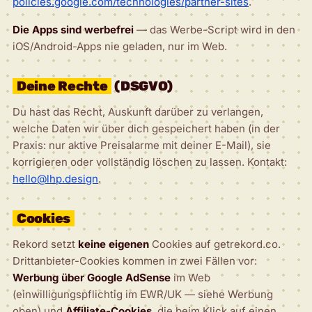
policies.google.com/technologies/partner-sites
.
Die Apps sind werbefrei
— das Werbe-Script wird in den
iOS/Android-Apps nie geladen, nur im Web.
Deine Rechte
(DSGVO)
Du hast das Recht, Auskunft darüber zu verlangen,
welche Daten wir über dich gespeichert haben (in der
Praxis: nur aktive Preisalarme mit deiner E-Mail), sie
korrigieren oder vollständig löschen zu lassen. Kontakt:
hello@lhp.design
.
Cookies
Rekord setzt
keine eigenen
Cookies auf getrekord.co.
Drittanbieter-Cookies kommen in zwei Fällen vor:
Werbung über Google AdSense
im Web
(einwilligungspflichtig im EWR/UK — siehe Werbung
oben) und
Affiliate-Cookies
, die beim Klick auf einen