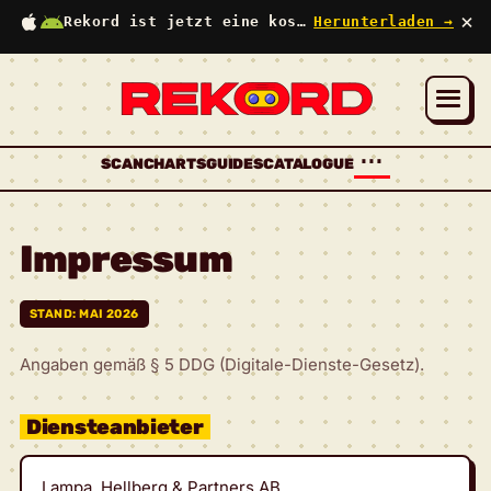
×
Rekord ist jetzt eine kostenlose App
Herunterladen →
⋯
SCAN
CHARTS
GUIDES
CATALOGUE
Impressum
STAND: MAI 2026
Angaben gemäß § 5 DDG (Digitale-Dienste-Gesetz).
Diensteanbieter
Lampa, Hellberg & Partners AB